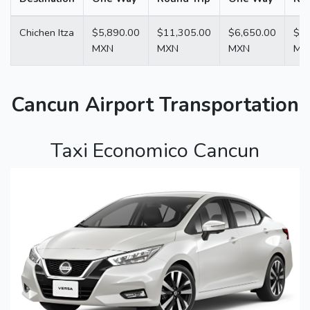
Chichen Itza
$5,890.00
$11,305.00
$6,650.00
$12
MXN
MXN
MXN
MX
Cancun Airport Transportation
Taxi Economico Cancun