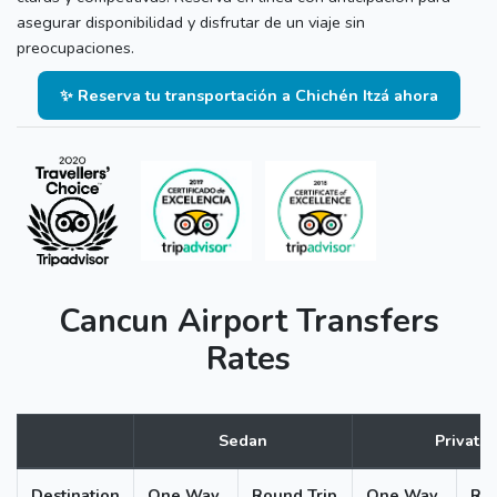
asegurar disponibilidad y disfrutar de un viaje sin
preocupaciones.
✨ Reserva tu transportación a Chichén Itzá ahora
Cancun Airport Transfers
Rates
Sedan
Private
Destination
One Way
Round Trip
One Way
Rou