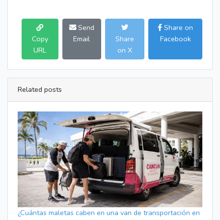
Send
Share on
Copy
Email
Share
Facebook
URL
on X
Related posts
¿Cuántas maletas caben en una van de transportación en