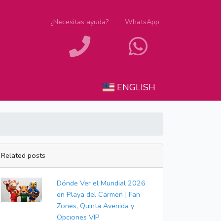
¿Necesitas ayuda?
WhatsApp
ENGLISH
Related posts
Dónde Ver el Mundial 2026
en Playa del Carmen | Fan
Zones, Quinta Avenida y
Opciones VIP