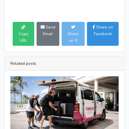
Send
Share on
Copy
Email
Share
Facebook
URL
on X
Related posts