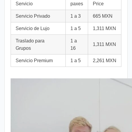
Servicio
paxes
Price
Servicio Privado
1 a 3
665 MXN
Servicio de Lujo
1 a 5
1,311 MXN
Traslado para
1 a
1,311 MXN
Grupos
16
Servicio Premium
1 a 5
2,261 MXN