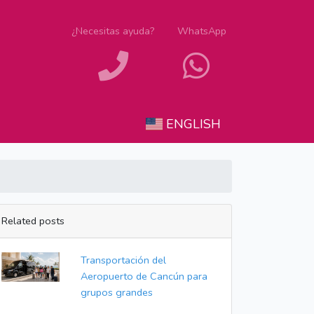
¿Necesitas ayuda?
WhatsApp
ENGLISH
Related posts
Transportación del
Aeropuerto de Cancún para
grupos grandes