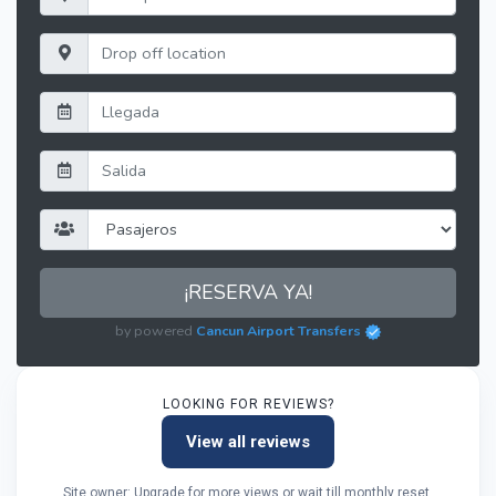
¡RESERVA YA!
by powered
Cancun Airport Transfers
LOOKING FOR REVIEWS?
View all reviews
Site owner: Upgrade for more views or wait till monthly reset.