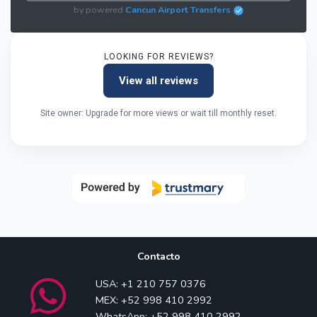
by powered
Cancun Airport Transfers
LOOKING FOR REVIEWS?
View all reviews
Site owner: Upgrade for more views or wait till monthly reset.
Contacto
USA: +1 210 757 0376
MEX: +52 998 410 2992
WhatsApp: +52 998 410 2992