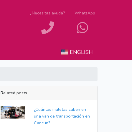
¿Necesitas ayuda?
WhatsApp
ENGLISH
Related posts
¿Cuántas maletas caben en
una van de transportación en
Cancún?