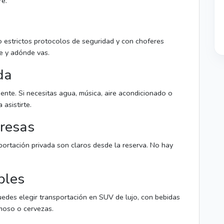
re.
 estrictos protocolos de seguridad y con choferes
ge y adónde vas.
da
liente. Si necesitas agua, música, aire acondicionado o
asistirte.
presas
nsportación privada son claros desde la reserva. No hay
bles
uedes elegir transportación en SUV de lujo, con bebidas
umoso o cervezas.