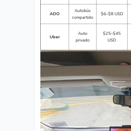
Autobús
ADO
$6–$8 USD
compartido
Auto
$25–$45
Uber
privado
USD