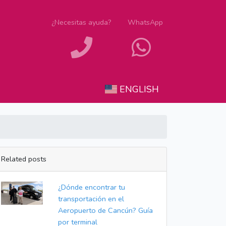
¿Necesitas ayuda?
WhatsApp
ENGLISH
Related posts
¿Dónde encontrar tu
transportación en el
Aeropuerto de Cancún? Guía
por terminal