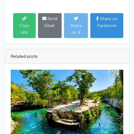
Send
Share on
Copy
Email
Share
Facebook
URL
on X
Related posts