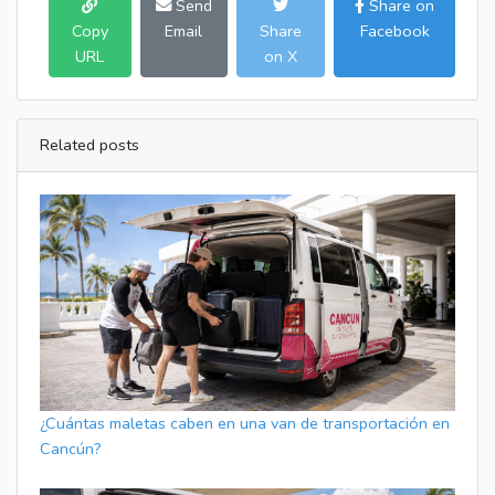
Send
Share on
Copy
Email
Share
Facebook
URL
on X
Related posts
¿Cuántas maletas caben en una van de transportación en
Cancún?